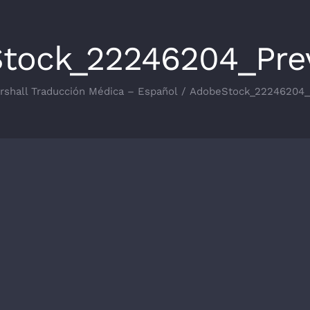
tock_22246204_Pre
rshall Traducción Médica – Español
AdobeStock_22246204_