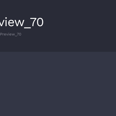
view_70
Preview_70